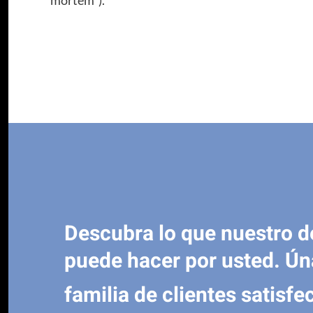
mortem”).
Descubra lo que nuestro 
puede hacer por usted. Ún
familia de clientes satisfe