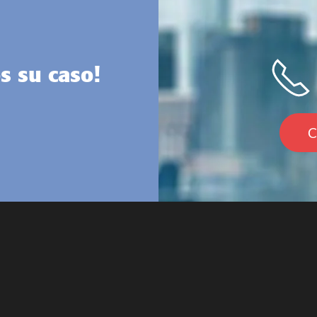
s su caso!
C