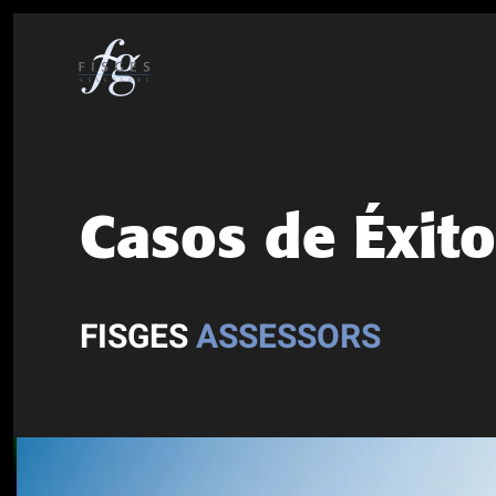
Skip
to
main
content
Casos de Éxito
FISGES
ASSESSORS