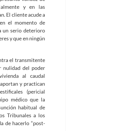
rialmente y en las
n. El cliente acude a
 en el momento de
 un serio deterioro
eres y que en ningún
ntra el transmitente
r nulidad del poder
vivienda al caudal
 aportan y practican
tificales (pericial
equipo médico que la
esunción habitual de
os Tribunales a los
da de hacerlo “post-