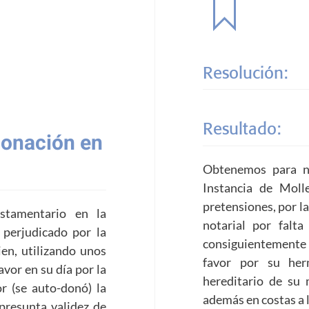
Resolución:
Resultado:
donación en
Obtenemos para nu
Instancia de Moll
pretensiones, por la
estamentario en la
notarial por falt
 perjudicado por la
consiguientemente 
en, utilizando unos
favor por su her
vor en su día por la
hereditario de su 
r (se auto-donó) la
además en costas a 
presunta validez de