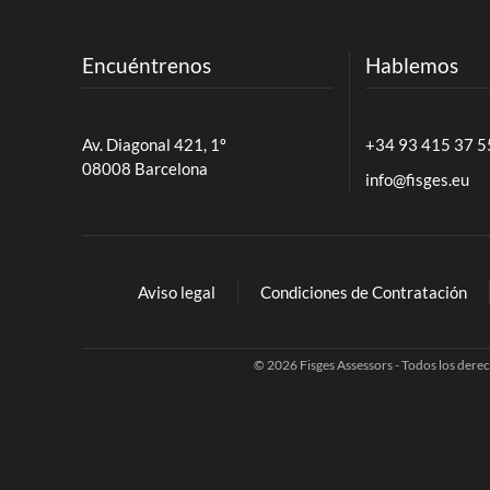
Encuéntrenos
Hablemos
Av. Diagonal 421, 1º
+34 93 415 37 5
08008 Barcelona
info@fisges.eu
Aviso legal
Condiciones de Contratación
©
2026
Fisges Assessors - Todos los dere