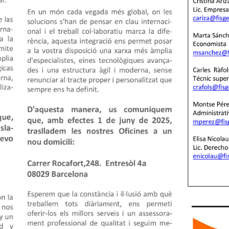
F
A
• Asesoría Jurídica y Lega
Económicos • Servicios 