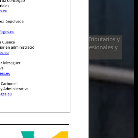
ISGES
SSESSORS
l • Consultoría Laboral • Servicios Tributarios y
de Back office para Empresas Profesionales y
Particulares