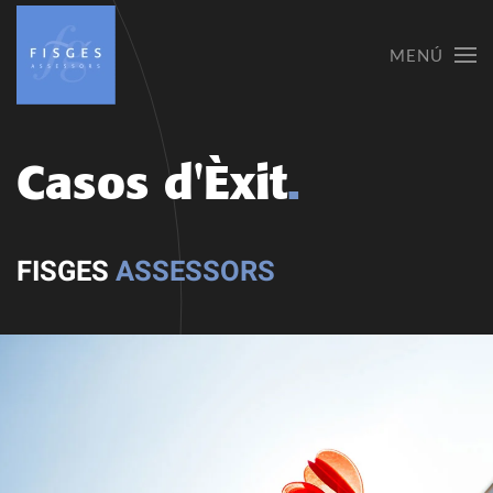
MENÚ
Skip
to
main
content
Casos d'Èxit
.
FISGES
ASSESSORS