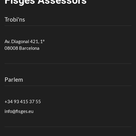
Fisges
Assessors
Trobi'ns
Av. Diagonal 421, 1º
08008 Barcelona
Parlem
+34 93 415 37 55
info@fisges.eu